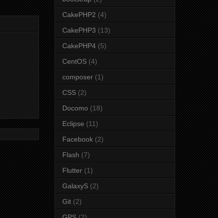
CakePHP2
(4)
CakePHP3
(13)
CakePHP4
(5)
CentOS
(4)
composer
(1)
CSS
(2)
Docomo
(18)
Eclipse
(11)
Facebook
(2)
Flash
(7)
Flutter
(1)
GalaxyS
(2)
Git
(2)
GPS
(2)