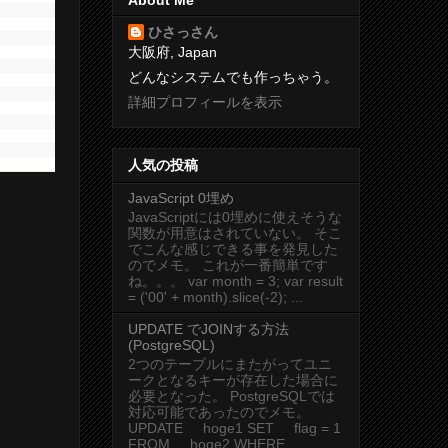
ひさっさん
大阪府, Japan
どんなシステムでも作っちゃう。
詳細プロフィールを表示
人気の投稿
JavaScript 0埋め
JavaScriptには0埋めに使えそうな
関数が用意はされていない。 そこ
でこんな感じできる事を発見した
のでメモ。 これが一番簡単です
ね。。。 var month = 3; var result
= ('00' + month).slice(-2); ...
UPDATE でJOINする方法
(PostgreSQL)
2つのテーブルにまたがってユニ
ークとなるキーが存在した場合に
必要となった。 PostgreSQLでは
対応可能であったのでメモ。
UPDATE hoge1 SET flag = 1
FROM hoge2 WHERE