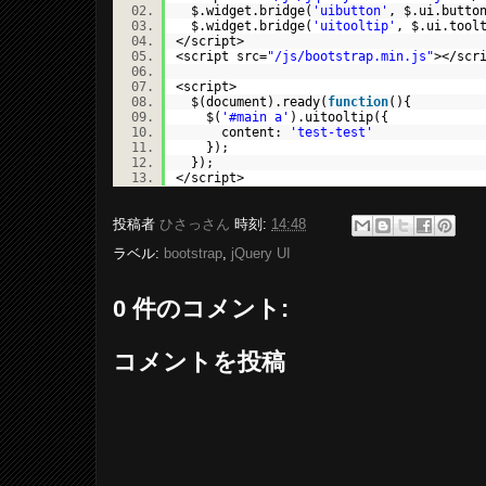
$.widget.bridge(
'uibutton'
, $.ui.butt
$.widget.bridge(
'uitooltip'
, $.ui.too
</script>
<script src=
"/js/bootstrap.min.js"
></sc
<script>
$(document).ready(
function
(){
$(
'#main a'
).uitooltip({
content:
'test-test'
});
});
</script>
投稿者
ひさっさん
時刻:
14:48
ラベル:
bootstrap
,
jQuery UI
0 件のコメント:
コメントを投稿