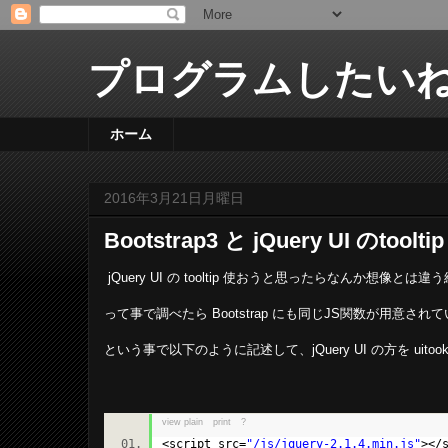
プログラムしたいね
ホーム
2016年3月21日月曜日
Bootstrap3 と jQuery UI のtoo
jQuery UI の tooltip 使おうと思ったらなんか想像とは
って事で調べたら Bootstrap にも同じJS関数が用意
という事で以下のように記述して、jQuery UI の方を ui
view plain
print
?
<script src=
"/js/jquery-2.1.4.min.js"
></