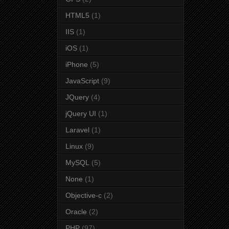
HTML5
(1)
IIS
(1)
iOS
(1)
iPhone
(5)
JavaScript
(9)
JQuery
(4)
jQuery UI
(1)
Laravel
(1)
Linux
(9)
MySQL
(5)
None
(1)
Objective-c
(2)
Oracle
(2)
PHP
(97)