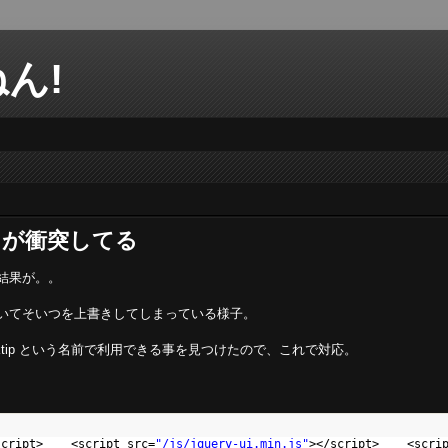
ん!
ltip が衝突してる
違う結果が。。
されていてそいつを上書きしてしまっている様子。
tooktip という名前で利用できる事を見つけたので、これで対応。
script> <script src=
"/js/jquery-ui.min.js"
></script> <scr