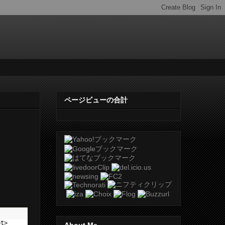
ページビューの合計
ipt>
About Me