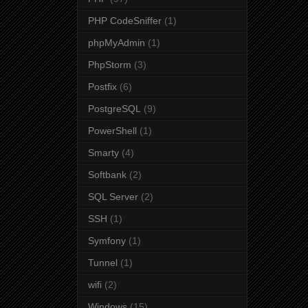
PHP CodeSniffer
(1)
phpMyAdmin
(1)
PhpStorm
(3)
Postfix
(6)
PostgreSQL
(9)
PowerShell
(1)
Smarty
(4)
Softbank
(2)
SQL Server
(2)
SSH
(1)
Symfony
(1)
Tunnel
(1)
wifi
(2)
Windows
(15)