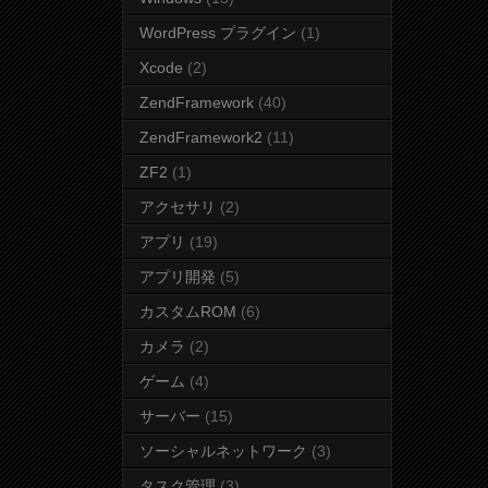
WordPress プラグイン
(1)
Xcode
(2)
ZendFramework
(40)
ZendFramework2
(11)
ZF2
(1)
アクセサリ
(2)
アプリ
(19)
アプリ開発
(5)
カスタムROM
(6)
カメラ
(2)
ゲーム
(4)
サーバー
(15)
ソーシャルネットワーク
(3)
タスク管理
(3)