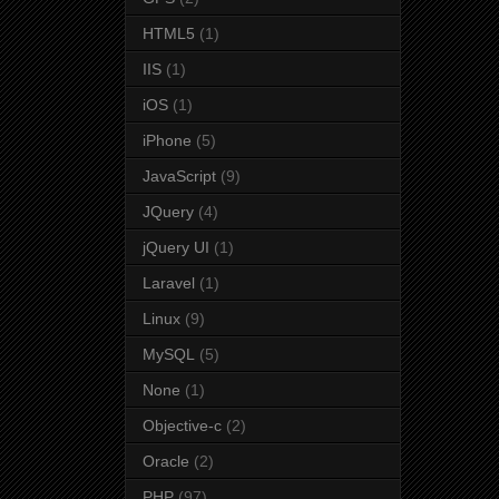
HTML5
(1)
IIS
(1)
iOS
(1)
iPhone
(5)
JavaScript
(9)
JQuery
(4)
jQuery UI
(1)
Laravel
(1)
Linux
(9)
MySQL
(5)
None
(1)
Objective-c
(2)
Oracle
(2)
PHP
(97)