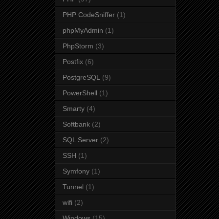
PHP CodeSniffer
(1)
phpMyAdmin
(1)
PhpStorm
(3)
Postfix
(6)
PostgreSQL
(9)
PowerShell
(1)
Smarty
(4)
Softbank
(2)
SQL Server
(2)
SSH
(1)
Symfony
(1)
Tunnel
(1)
wifi
(2)
Windows
(15)