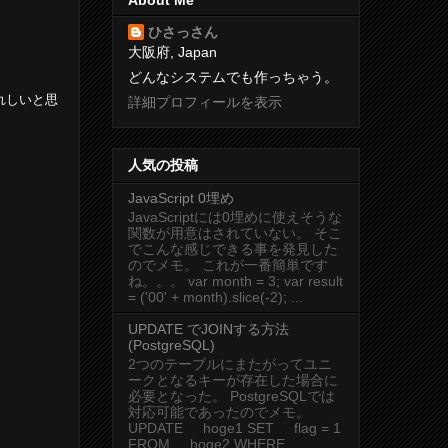
ひさっさん
大阪府, Japan
どんなシステムでも作っちゃう。
れしいと思
詳細プロフィールを表示
人気の投稿
JavaScript 0埋め
JavaScriptには0埋めに使えそうな
関数が用意はされていない。 そこ
でこんな感じできる事を発見した
のでメモ。 これが一番簡単です
ね。。。 var month = 3; var result
= ('00' + month).slice(-2); ...
UPDATE でJOINする方法
(PostgreSQL)
2つのテーブルにまたがってユニ
ークとなるキーが存在した場合に
必要となった。 PostgreSQLでは
対応可能であったのでメモ。
UPDATE hoge1 SET flag = 1
FROM hoge2 WHERE