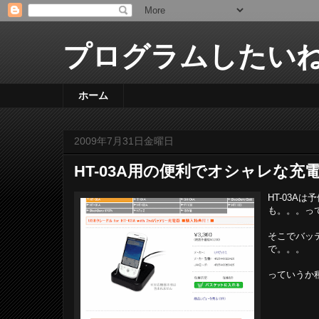
プログラムしたいね
ホーム
2009年7月31日金曜日
HT-03A用の便利でオシャレな
HT-03
も。。。っ
そこでバッ
で。。。
っていうか