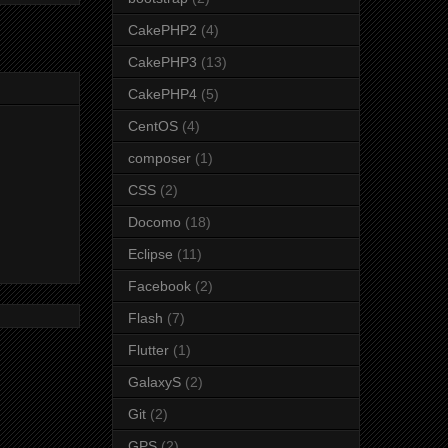
CakePHP2
(4)
CakePHP3
(13)
CakePHP4
(5)
CentOS
(4)
composer
(1)
CSS
(2)
Docomo
(18)
Eclipse
(11)
Facebook
(2)
Flash
(7)
Flutter
(1)
GalaxyS
(2)
Git
(2)
GPS
(2)